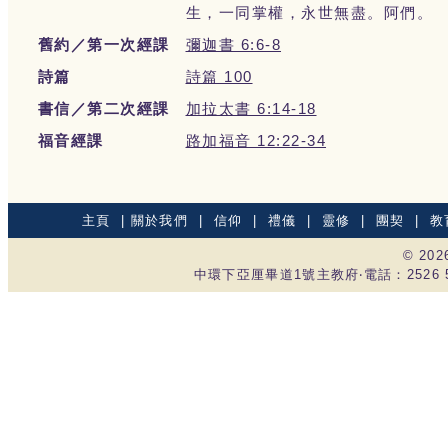
生，一同掌權，永世無盡。阿們。
舊約／第一次經課
彌迦書 6:6-8
詩篇
詩篇 100
書信／第二次經課
加拉太書 6:14-18
福音經課
路加福音 12:22-34
主頁
|
關於我們
|
信仰
|
禮儀
|
靈修
|
團契
|
教
© 20
中環下亞厘畢道1號主教府‧電話：2526 535