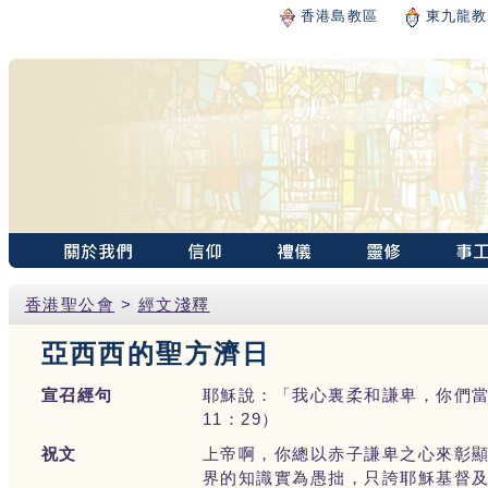
香港島教區
東九龍教
香港聖公會
>
經文淺釋
亞西西的聖方濟日
宣召經句
耶穌說：「我心裏柔和謙卑，你們
11：29）
祝文
上帝啊，你總以赤子謙卑之心來彰
界的知識實為愚拙，只誇耶穌基督