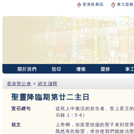
香港島教區
東九龍教
香港聖公會
>
經文淺釋
聖靈降臨期第廿二主日
宣召經句
從死人中復活的首生者、世上君王
示錄 1：5-6）
祝文
上帝啊，你當受頌揚的聖子來到世
既然有此盼望，求你使我們能效法