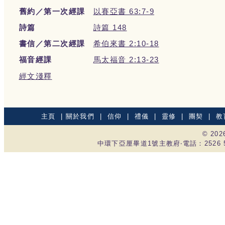
舊約／第一次經課
以賽亞書 63:7-9
詩篇
詩篇 148
書信／第二次經課
希伯來書 2:10-18
福音經課
馬太福音 2:13-23
經文淺釋
主頁
|
關於我們
|
信仰
|
禮儀
|
靈修
|
團契
|
教
© 20
中環下亞厘畢道1號主教府‧電話：2526 535