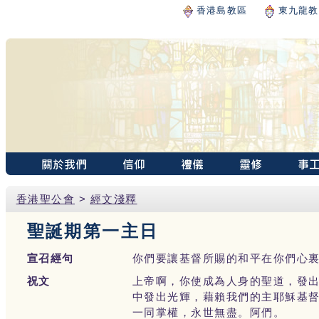
香港島教區
東九龍教
香港聖公會
>
經文淺釋
聖誕期第一主日
宣召經句
你們要讓基督所賜的和平在你們心裏作主
祝文
上帝啊，你使成為人身的聖道，發
中發出光輝，藉賴我們的主耶穌基
一同掌權，永世無盡。阿們。