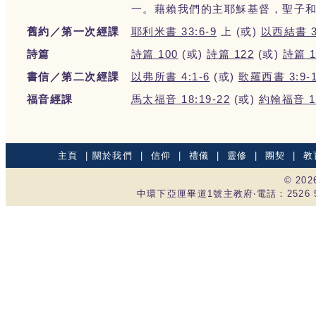
一。藉賴我們的主耶穌基督，聖子
舊約／第一次經課
耶利米書 33:6-9
上 (或)
以西結書 36
詩篇
詩篇 100
(或)
詩篇 122
(或)
詩篇 1
書信／第二次經課
以弗所書 4:1-6
(或)
歌羅西書 3:9-
福音經課
馬太福音 18:19-22
(或)
約翰福音 11
主頁
|
關於我們
|
信仰
|
禮儀
|
靈修
|
團契
|
教
© 20
中環下亞厘畢道1號主教府‧電話：2526 535