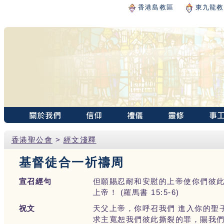
香港島教區
東九龍教
香港聖公會
>
經文淺釋
基督徒合一祈禱周
宣召經句
但願賜忍耐和安慰的上帝使你們彼
上帝！ (羅馬書 15:5-6)
祝文
天父上帝，你呼召我們 進入你的聖
求主寬恕我們彼此撕裂的罪，賜我