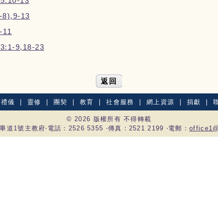
:10-13
8),9-13
-11
:1-9,18-23
返回
|
禮儀
|
靈修
|
團契
|
教育
|
社會服務
|
網上資源
|
捐獻
|
© 2026 版權所有 不得轉載
道1號主教府‧電話：2526 5355 ‧傳真：2521 2199 ‧電郵：
office1