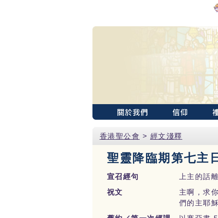
香港聖公會
>
經文淺釋
聖靈降臨期第七主
宣召經句
上主的話離
祝文
主啊，求
們的主耶