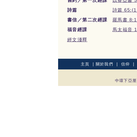
舊約／第一次經課
以賽亞書 55
詩篇
詩篇 65:(1-
書信／第二次經課
羅馬書 8:1
福音經課
馬太福音 13
經文淺釋
主頁
|
關於我們
|
信仰
中環下亞厘畢