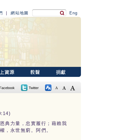
們
|
網站地圖
Eng
Facebook
Twitter
14)
恩典力量，忠實履行；藉賴我
權，永世無窮。阿們。