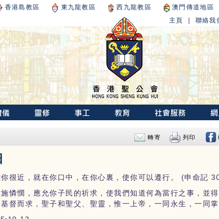
香港島教區
東九龍教區
西九龍教區
澳門傳道地區
主頁
|
聯絡我
轉寄
列印
日
你很近，就在你口中，在你心裏，使你可以遵行。 (申命記 30:
你施憐憫，應允你子民的祈求，使我們知道何為當行之事，並得
穌基督而求，聖子和聖父、聖靈，惟一上帝，一同永生，一同掌