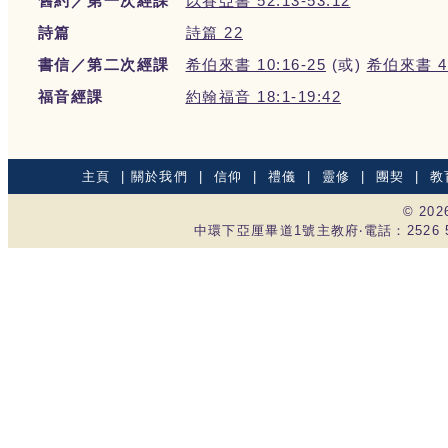
舊約／第一次經課
以賽亞書 52:13-53:12
詩篇
詩篇 22
書信／第二次經課
希伯來書 10:16-25
(或)
希伯來書 4:
福音經課
約翰福音 18:1-19:42
主頁
|
關於我們
|
信仰
|
禮儀
|
靈修
|
團契
|
教
© 20
中環下亞厘畢道1號主教府‧電話：2526 535