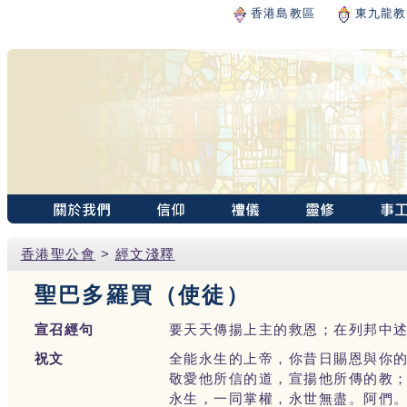
香港島教區
東九龍教
香港聖公會
>
經文淺釋
聖巴多羅買（使徒）
宣召經句
要天天傳揚上主的救恩；在列邦中述說他
祝文
全能永生的上帝，你昔日賜恩與你
敬愛他所信的道，宣揚他所傳的教
永生，一同掌權，永世無盡。阿們