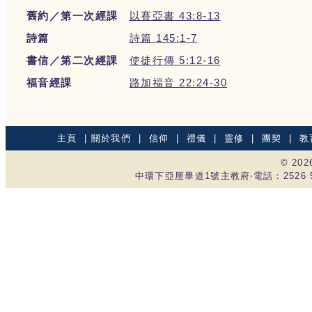
舊約／第一次經課
以賽亞書 43:8-13
詩篇
詩篇 145:1-7
書信／第二次經課
使徒行傳 5:12-16
福音經課
路加福音 22:24-30
主頁
|
關於我們
|
信仰
|
禮儀
|
靈修
|
團契
|
教
© 20
中環下亞厘畢道1號主教府‧電話：2526 535