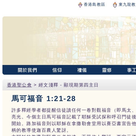
香港島教區
東九龍教
香港聖公會
> 經文淺釋 - 顯現期第四主日
馬可福音 1:21-28
許多釋經學者都提醒信徒讀任何一卷對觀福音（即馬太
亮光。今個主日馬可福音記載了耶穌受試探和呼召門徒
開始。路加福音則以耶穌在拿撒勒會堂用以賽亞書宣告
柄的教導使迦百農人驚訝。