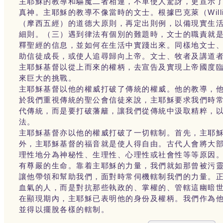
主耶穌的教導和驅魔二者相連，不單使人驚訝，更宣示
真神。主耶穌的教導不像當時的文士。根據巴克萊（Willi
（摩西五經）的道德大原則，再定出則例，以備現實生
細則。（三）遇到律法有個別的難題時，文士的職責就
釋聖經的信息，並如何在生活中實踐出來。同樣地文士
助信徒成長，或使人追尋歸向上帝。文士、牧者及講道
主耶穌基督以從上而來的權柄，去宣告及實現上帝國度
來巨大的挑戰。
主耶穌基督以他的權威打破了傳統的權威。他的教導，
於我們重視傳統的聖公會信徒來說，主耶穌要求我們時
代傳統，而是要打破藩籬，讓我們從傳統中汲取精粹，
法。
主耶穌基督亦以他的權威打破了一切轄制。首先，主耶
外，主耶穌基督的福音就是使人得自由。古代人會將大
理性地分為神秘性、生理性、心理性或社會性等等原因
有尊嚴的生命。靠着主耶穌的力量，我們就如那曾被污
讓他帶領和幫助我們，面對時常伺機轄制我們的力量。
血氣的人，而是對抗那些執政的、掌權的、管轄這幽暗
在顯現期內，主耶穌已表明他的身份及權柄。我們作為
並得以擺脫各樣的轄制。