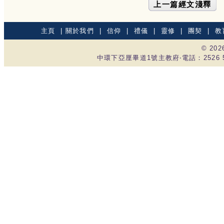
上一篇經文淺釋
主頁
|
關於我們
|
信仰
|
禮儀
|
靈修
|
團契
|
教
© 20
中環下亞厘畢道1號主教府‧電話：2526 535