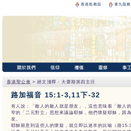
香港島教區
東九龍教
香港聖公會
> 經文淺釋 - 大齋期第四主日
路加福音 15:1-3,11下-32
有人說：「敵人的敵人就是朋友」，這也意味着「敵人
窄的「二元對立」思想來議論耶穌，他們懷疑耶穌，因
友。
耶穌留意到這些人的懷疑，就立即以迷羊的比喻（路15:3