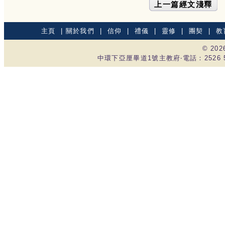
上一篇經文淺釋
主頁
|
關於我們
|
信仰
|
禮儀
|
靈修
|
團契
|
教
© 20
中環下亞厘畢道1號主教府‧電話：2526 535