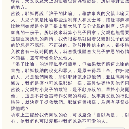
珍貴，天父以及天上的使者也會為他歡喜。所以耶穌去
的地方。
然後，耶穌再說「浪子的比喻」，藉故事裏的父親比喻
人。大兒子就是比喻那些法利賽人和文士等，懷疑耶穌
比喻開始就是小兒子提出和大兒子瓜分父親的財產，這
家庭的一份子。所以後來就算小兒子回家，父親也無需
這個匪夷所思的劇情，我們很容易就因着父親對兒子的
的妒忌是不應該、不正確的。對於剛剛信主的人，很多
入教會有一段時間的人，就會慢慢體會大兒子妒忌的心
不知福，還有時候會妒忌他人。
「浪子比喻」的道理似乎很簡單，但如果我們將這比喻
首先，耶穌接納的稅吏和罪人，是原來得罪上帝、作奸
的人。只是他們悔改，所以耶穌就原諒他們，並且高興
悔改，我們是否也可以像耶穌一樣，高興快樂地與他們
然後，父親對小兒子的歡迎，是不顧身段的。早於小兒
他」，這是不符合當時作父親的尊嚴。故事裏父親的行
時候，就決定了拯救我們。耶穌這個榜樣，為所有基督
懷他呢？
祈求上主賜給我們悔改的心，可以避免「自以為是」，
心，使我們也可以愛那些我們以為不可愛的人。