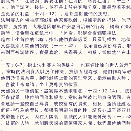
的教導：「在後的，將要在前；在前的，將要在後」（十三：
賽人，他們請客、接待，並不是出於好客和分享，而是帶着不
是更多的利益（十四：12），這都是對他們的挑戰。
，法利賽人的領袖請耶穌到他家裏吃飯，根據聖經的描述，他
「窺探」所指的，大概是因耶穌在安息日治病的行為，觸動了法
問題時，便希望在這飯局中，「監看」耶穌會否觸犯律法。
以筵席上坐首位的比喻，指出他們貪慕虛榮，只看到權力、地
又喜歡別人問他們的安（十一：43），以示自己身份尊貴。
人來到而被請離座，實是尷尬、感覺丟人；相反，當默然坐在
彩。
十五：6-7）指出法利賽人的愚昧外，也藉這比喻向世人啟示
）。當時的法利賽人以虔守律法、熟讀五經為傲，他們作為宗
，他們乃假冒為善，到耶穌將上帝的真理帶來，指示給世人時
人，會被上帝邀請，坐上更尊貴的位置。
天國的另一種價值：設宴席不應求報答（十四：12-14）。
差不多背景、地位的同儕和親友，意味着對彼此的身份認同。
人會邀請一些較自己尊貴、或較富有的貴賓。相反，邀請社經
他們這些行為的背後，都帶着明顯的目的性，請客亦成了經營
貧窮低下的人，因在天國裏，飢餓的人都能飽餐美食（一：5
餓、貧窮的人時，就能將天國的價值帶來人間，我們服侍他們
們。