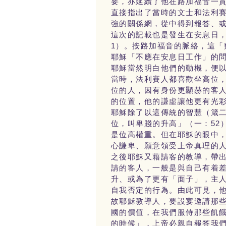
要，亦延續了他在路加福音一貫
直接指出了當時的文士和法利
強的關係網，從中得到報答、或
這次的記載也是發生在安息日
1）。按路加福音的脈絡，這
耶穌「不應在安息日工作」的
耶穌當然明白他們的動機，便
當時，法利賽人都喜歡坐高位，
位的人，因有身份更顯赫的客
的位置，他的謙虛讓他更有光
耶穌除了以這傳統的智慧（箴二
位，叫卑賤的升高」（一：52
是位高權重。但在耶穌的眼中
心謙卑、願意領受上帝真理的
之後耶穌又藉請客的教導，帶出
請的客人，一般是與自己有着
升、或為了更有「面子」，主
自我否定的行為。由此可見，
故耶穌教導人，要設宴邀請那些
國的價值，在我們服侍那些飢
的時候」，上帝必親自報答我