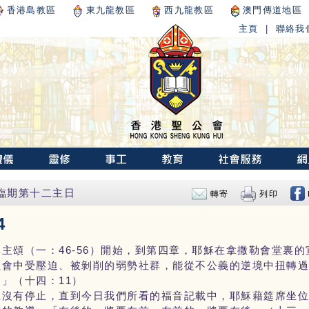
香港島教區
東九龍教區
西九龍教區
澳門傳道地區
主頁
|
聯絡我
降臨期第十二主日
轉寄
列印
4
頌（一：46-56）開始，到第四章，耶穌在拿撒勒會堂裏的宣
社會中受壓迫、被剝削的弱勢社群，能從不公義的逆境中扭轉
」（十四：11）
直沒有停止，直到今日我們所看的福音記載中，耶穌藉筵席坐