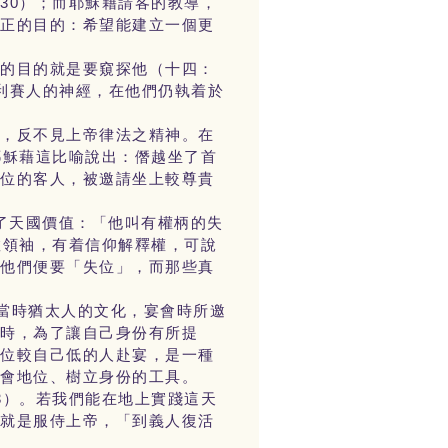
30）；而耶穌藉請客的教導，
純正的目的：希望能建立一個更
們的目的就是要窺探他（十四：
利賽人的神經，在他們仍執着於
位，反不見上帝律法之精神。在
耶穌藉這比喻說出：僭越坐了首
末位的客人，被邀請坐上較尊貴
了天國價值：「他叫有權柄的失
教領袖，有着信仰解釋權，可說
，他們便要「失位」，而那些真
按當時猶太人的文化，宴會時所邀
有時，為了讓自己身份有所提
地位較自己低的人赴宴，是一種
社會地位、樹立身份的工具。
3）。若我們能在地上實踐這天
時就是服侍上帝，「到義人復活