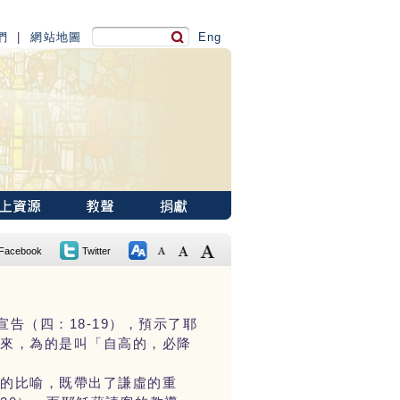
們
|
網站地圖
Eng
Facebook
Twitter
告（四：18-19），預示了耶
過來，為的是叫「自高的，必降
位的比喻，既帶出了謙虛的重