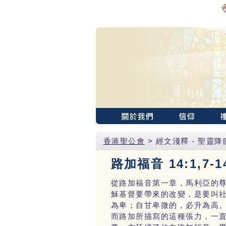
香港聖公會
> 經文淺釋 - 聖靈
路加福音 14:1,7-1
從路加福音第一章，馬利亞的尊主
穌基督要帶來的改變，是要叫
為卑；自甘卑微的，必升為高。
而路加所描寫的這種張力，一