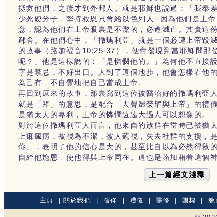
拯救他們，之後才到外邦人。就是耶穌也說過：「我奉差
少死硬分子，堅持救恩只會給以色列人─因為他們是上帝
意，認為他們在上帝眼裏是不潔的，必遭滅亡。其實這
鄰舍。在他們心中，「撒瑪利亞」就是一個必遭上帝毀
的故事（路加福音10:25-37），便會發現到當耶穌
呢？」他是這樣說的：「是憐憫他的。」為何他不直接
字是禁忌，不好出口。人到了這個地步，他會怎樣看他
為己有，不自覺地把自己當成上帝。
再回到原來的故事，那裏寫到這位被醫治好的撒瑪利亞
就是「拜」的意思，是配合「大聲歸榮耀與上帝」的禮
是猶太人的專利，上帝的憐憫遠遠大過人可以想像的。
對於這位撒瑪利亞人而言，他來自的族群在當時已被猶
上痳瘋病，被視為不潔，被人藐視，失去社群的支援，
你」，表明了他的信心是大的，甚至比自以為必然得救
自給他施恩，使他得與上帝同在。這也是路加藉着這個
上一篇經文淺釋
主頁
|
關於我們
|
信仰
|
禮儀
|
靈修
|
團契
|
教