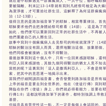
就在途中耶穌遇見一群痳瘋病人，一共十位，都呼喊耶
要被隔離。利末記13-14章就有寫到凡經祭司檢定為
為潔淨後，才可重拾社群生活。這解釋了為何這群痳瘋
治（12-13節）。
值得注意的是路加福音筆下的耶穌，相當尊重律法。首
耶穌要求他們去把身體給祭司察看（14節），這是為了符
如此，他們便可以重新回到正常的社群生活中，不再被
他們重建自己的人際生活。
故事中寫到十個痳瘋病人去見祭司的時候就潔淨了（14
耶穌的醫治沒有因人而異，選擇地醫治這個、放棄那個
他們同樣會被接納，沒有不得醫治。
最後故事寫到這十個人中，只有一位回來感謝耶穌，還
利亞人回來感謝他，其餘九個同得醫治的猶太人竟不知去
當然的呢？這裏寫到「這人是撒瑪利亞人」，不會是簡
索，把其中的意思逐一地揭示出來。
當我們仔細閱讀四福音書，會否發覺到路加福音是所有
上帝的福音是要去到全世界的。他在《使徒行傳》寫到
降臨在你們（使徒）身上，你們就必得着能力，並要在
行傳1:8）這都說明路加筆下的著作，都特別強調上帝
基督。
但福音具有普世性這一點，不一定是每個人會認同的。