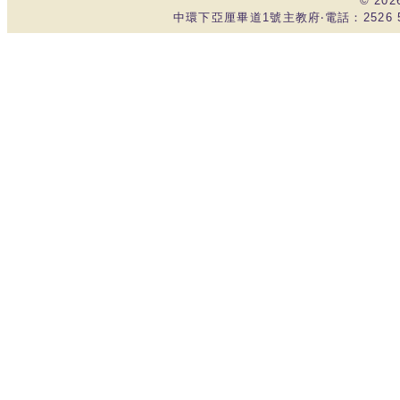
© 20
中環下亞厘畢道1號主教府‧電話：2526 535