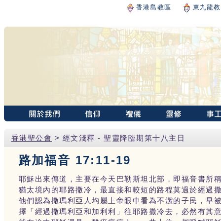
香港島教區
東九龍教
香港聖公會
> 經文淺釋 - 聖靈降臨期第十八主日
路加福音 17:11-19
耶穌出來傳道，主要在今天巴勒斯坦北部，即福音書所
猶太境內的耶路撒冷，最直接和較短的路程莫過於經過
他們認為撒瑪利亞人均屬上帝眼中看為不潔的子民，早
擇「經過撒瑪利亞和加利利」往耶路撒冷去，必然有其