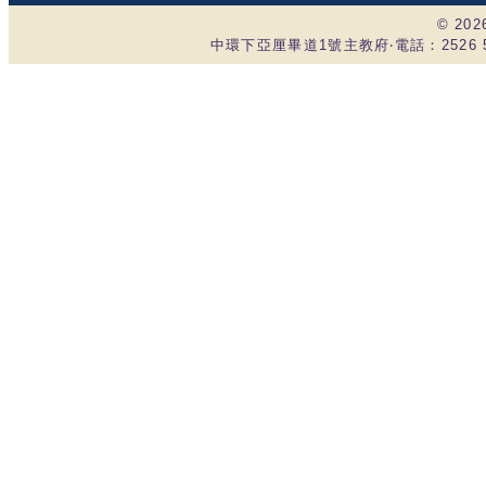
© 20
中環下亞厘畢道1號主教府‧電話：2526 535