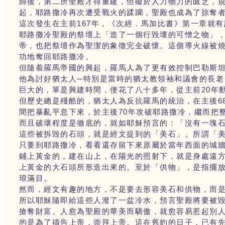
歸後，第二所聖殿才得重建，但礙於人力物力的匱乏，
起，耶路撒冷再次遭受戰火的蹂躪，聖殿也成為了掠奪
這次發生在主前167年，《次經．馬加比書》第一章就
耶路撒冷聖殿的祭壇上「造了一個行毀壞的可憎之物」
帝，也把祭壇作為聖潔的象徵完全破懷。這個導火線被燒
功地奪回耶路撒冷。
但隨着羅馬帝國的興起，羅馬人為了更有效控制巴勒斯
他為討好猶太人─特別是當時的猶太教領袖和議會的長
巨大的，單是興建時間，便花了八十多年，從主前20年
但歷史總是殘酷的，猶太人為反抗羅馬的統治，在主後6
間把暴亂平息下來，於主後70年攻破耶路撒冷，繼而把
而且破壞程度是徹底的，就如耶穌預言的：「沒有一塊
這些被拆毀的石頭，就是經文提到的「美石」。所謂「
只要到耶路撒冷，看看還存留下來原屬於當年西面的城
鋪上黃金的，建在山上，在陽光的照射下，就是身處遠
上黃金的大石頭所形造出來的。至於「供物」，是指擺
琅滿目。
然而，經文有趣的地方，不是要去形容美石和供物，而
所以耶穌隨即給這些人潑了一盆冷水，預言聖殿將要被
搶奪財富。人愈為聖殿的華美而驕傲，就愈容易惹起別
的是為了禱告上帝，崇拜上帝。這在舊約的日子，已有先知