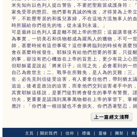
米先知向以色列人提出警告，不要把聖殿當成護身符：
家免受罪的懲罰。他們要有真誠的悔改，才得算為上帝
平，不欺壓寄居的和孤兒寡婦，不在這地方流無辜人的
時所賜給你們祖先的地，從永遠到永遠。」
可是最終以色列人還是離不開上帝的懲罰；這篇講章後
為事實，一切美石和供物都成為羅馬人的獵物，不可一
師，甚麼時候有這些事呢？這些事將臨到的時候有甚麼
會在甚麼時候發生。耶穌沒有給他們想要的答案，只提
的事，卻沒有把心機放在上帝的旨意上，更少有花上心
但耶穌還是說起「將來日子」出現之先，必會看到的一
自己為救世主；二、戰爭在所難免，是人為的災難；三
生，必先見到信徒受迫害，有人要拿住他們，帶到猶太
追迫，後者是政治的迫害，而拿他們交到迫害者手中的
其實耶穌這樣說，是要門徒對將會發生的事早有警覺。
功夫，更重要是認識到萬事萬物都在上帝的掌管下。掌
應許：「你們連一根頭髮也不會損失。你們憑著堅忍，
上一篇經文淺釋
主頁
|
關於我們
|
信仰
|
禮儀
|
靈修
|
團契
|
教