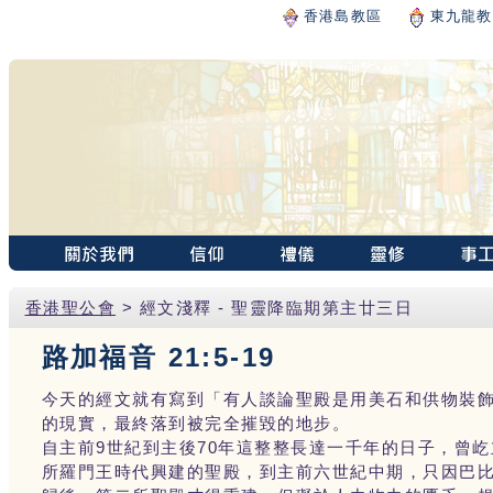
香港島教區
東九龍教
香港聖公會
> 經文淺釋 - 聖靈降臨期第主廿三日
路加福音 21:5-19
今天的經文就有寫到「有人談論聖殿是用美石和供物裝
的現實，最終落到被完全摧毀的地步。
自主前9世紀到主後70年這整整長達一千年的日子，曾
所羅門王時代興建的聖殿，到主前六世紀中期，只因巴