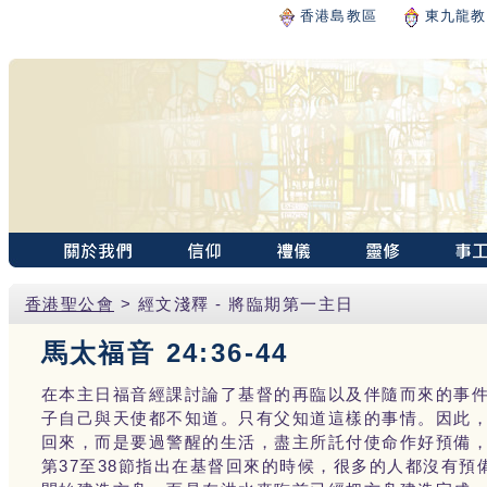
香港島教區
東九龍教
香港聖公會
> 經文淺釋 - 將臨期第一主日
馬太福音 24:36-44
在本主日福音經課討論了基督的再臨以及伴隨而來的事
子自己與天使都不知道。只有父知道這樣的事情。因此
回來，而是要過警醒的生活，盡主所託付使命作好預備
第37至38節指出在基督回來的時候，很多的人都沒有