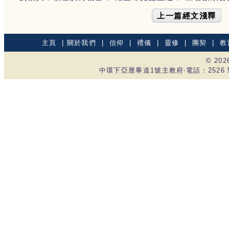
上一篇經文淺釋
主頁
|
關於我們
|
信仰
|
禮儀
|
靈修
|
團契
|
教
© 20
中環下亞厘畢道1號主教府‧電話：2526 535