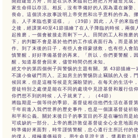
開始建造方舟，而是在洪水來臨前已經把方舟建造完成
家生命得以存活。相反，沒有準備好的人因為還在嫁娶
喪命。這個洪水故事說明上帝突然和出乎意料的作為。
去。人子來臨也要這樣。」（39節）因此，人子的來臨
之後，經課第40至41節描繪了在人子降臨的時候，兩
起推磨，一個會被接走而剩下一人。田間的工人和推磨
下」的判斷不會是基於他們的工作或表面行為，而是基
作。到了末後的日子，有些人會得蒙拯救，也有些人會
慎警醒，好好準備基督的再來。「所以，你們要警醒，因
醒，知道基督會回來，儘管時間仍然未知。
經文中的第四個例子與警惕的主題有關。第 43節描繪
不讓小偷破門而入。正如房主的警惕防止竊賊的入侵，
候回來，但是這種等候是充滿盼望的。在每天的生活中
督徒特別之處便是能在不同的處境中見證基督和履行信
你們想不到的時候，人子就來了。」（44節）
將臨期是一個等待的季節。基督徒相信他們生活在基督
千年前進入我們世界的歷史事件，也是一個讓基督徒祈
和平和公義。關於末後日子的事宜目的不是在嚇怕而是
可或缺的一部分。上帝的應許敦促基督徒全心全意地面
時準備好來面對，時常謹慎警醒，忠心遵行主所託付的
的僕人，積極廣傳福音， 用生命見證主道， 懷着歡欣