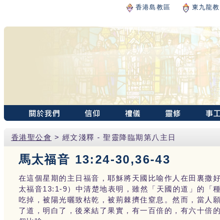
香港島教區
東九龍教
香港聖公會
> 經文淺釋 - 聖靈降臨期第八主日
馬太福音 13:24-30,36-43
在這個星期的主日福音，耶穌將天國比喻作人在田裏撒
太福音13:1-9）中清楚地表明，雖然「天國的道」的
吃掉，被陽光曬致枯乾，被荊棘擠住窒息。然而，當人
了道，明白了，後來結了果實，有一百倍的，有六十倍的