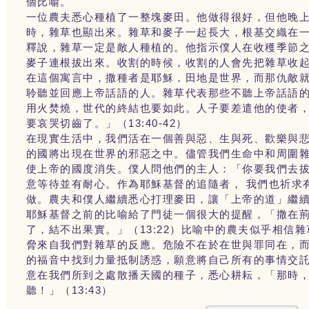
個比喻。
一位農夫悉心種植了一整塊麥田。他做得很好，但他晚
時，雜草也顯出來。雜草和麥子一起長大，根基交織在
釋說，雜草一定是敵人種植的。他指示僕人在收穫季節
麥子連根拔出來。收割的時候，收割的人會先把雜草收
在這個寓言中，撒種者是耶穌，田地是世界，而那仇敵
聆聽並回應上帝話語的人。雜草代表那些不聽上帝話語的
用火焚燒，世代的終結也要如此。人子要差遣他的使者
要哀哭切齒了。」（13:40-42）
在現實生活中，我們活在一個善與惡、生與死、歡樂與
的國將出現在世界的邪惡之中。儘管我們生命中和周圍
使上帝的國度消失。僕人問他們的主人：「你要我們去拔
意等待並有耐心。作為耶穌基督的追隨者， 我們也祈求
做。農夫和僕人繼續悉心打理麥田，讓「上帝的道」繼
耶穌基督之前的比喻給了門徒一個很大的提醒，「撒在
了，結不出果實。」（13:22）比喻中的農夫似乎相
脅來自我們對雜草的反應。危險不在於在世與罪同在，
的福音中找到力量抵制誘惑，願意將自己所有的事情交
意在我們所到之處散播天國的種子，悉心耕耘，「那時
聽！」（13:43）