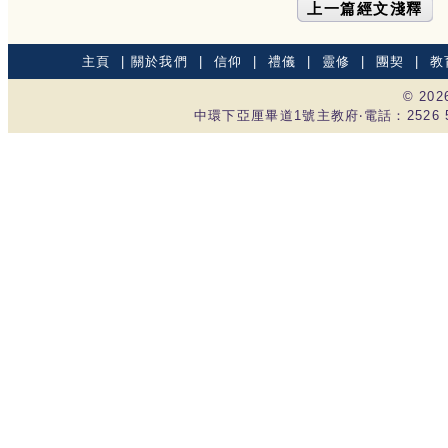
上一篇經文淺釋
主頁
|
關於我們
|
信仰
|
禮儀
|
靈修
|
團契
|
教
© 20
中環下亞厘畢道1號主教府‧電話：2526 535