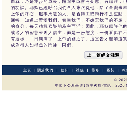
而就，乃是逐步的成長，路途中或會有疑惑、有躊躇，
的功課。耶穌已經呼召我們各人來跟從他，除了全職事
上帝的呼召、服事周遭的人。是否轉工或轉行不是重點
回轉、知道上帝愛我們、看重我們，不嫌棄我們的不足
的身分，每天積極喜樂的為主而活！因此，耶穌應許他
或過人的智慧來叫人信主，而是一份態度，一份看似在
有這樣，「日期滿了，上帝的國近了」這宣告才能加速
成為得人如得魚的門徒。阿們。
上一篇經文淺釋
主頁
|
關於我們
|
信仰
|
禮儀
|
靈修
|
團契
|
教
© 20
中環下亞厘畢道1號主教府‧電話：2526 535