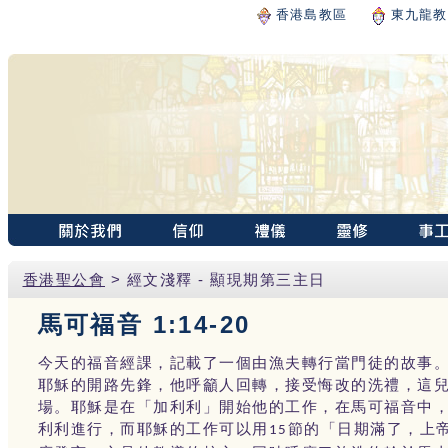
香港島教區
東九龍教
香港聖公會
> 經文淺釋 - 顯現期第三主日
馬可福音 1:14-20
今天的福音經課，記載了一個由漁夫轉行當門徒的故事
耶穌的開路先鋒，他呼籲人回轉，接受悔改的洗禮，這
場。耶穌是在「加利利」開始他的工作，在馬可福音中
利利進行，而耶穌的工作可以用
節的「日期滿了，上
15