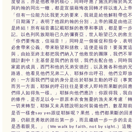
度發言，亦是他教導的核心，同時呼應了施洗約翰於馬
與約翰的同出一轍，都是宣揚藉悔改回轉才得以進入上
「但有一位能力比我更大的要來，我就是給他解鞋帶也
「日期滿了」表明了他跟約翰的分別，上帝的國是由他
是終結！所有福音書記載耶穌的教導和事蹟，都是要一
記。以色列民族期盼已久的彌賽亞，世人盼望已久的救
「你們要悔改，信福音！」同時是一個催促和指令，表
必會帶來公義、帶來盼望和拯救，這便是福音！要落實
與，由始至終主都把我們納入了他救世的團隊，我們不
贖計劃中！主基督是我們的首領，我們去配合他，同時
家庭的成員，西門和他的兄弟安德烈，以及雅各和他的
路過、他看見他們兄弟二人、耶穌作出呼召、他們立即
的：一方面我們門徒的身分是出於耶穌主動的呼召（事
而另一方面，耶穌的呼召往往是要求人即時而果斷的回
們得人如得魚一樣。」耶穌向他們應許：你跟得我，我
的條件，是否足以令一群原本衣食無憂的漁夫來考慮「
一切來轉型，耶穌又未具體說明如何裝備他們。數星期
是否一樣會
跟從耶穌呢？果然，他們都果斷的回
say yes
路，仍願意勇敢的踏出第一步，而且繼續一步一步的去
是憑着眼見。」（
）這幾
We walk by faith, not by sight.