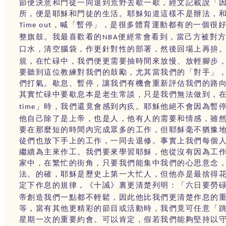
節便決意和門徒一同退到荒野去歇一歇，經文記載說「
所，便是耶穌和門徒的生活。耶穌知道這樣不是辦法，
，喊「暫停」，是很多體育運動都有的一個很
Time out
整旗鼓。我最喜歡看的
便經常會看到，當己方被對
NBA
口水，清空腦袋，作更針對性的部署，然後回場上再拚
規，在忙碌中，我們便更需要抽時間來放慢、放輕腳步
要聽到這位教練對我們的鼓勵，尤其當我們的「對手」
們打氣。歇息、暫停，讓我們有機會重新評估我們的路
其實忙碌中要歇息本是老生常談，只是我們無法做到，
」時，我們還竟會感到內疚。耶穌他絕不會因為暫
time
他自己除了是上帝，也是人，他有人的需要和情感，雖
要在那麼短的時間內完成眾多的工作，但耶穌毫不猶豫
徒們也放下手上的工作，一同去退修。事實上我們每個
繼續為主來作工。我們要來學習耶穌，他從沒有因為工
家中，在繁忙的街角，只要我們能集中我們的心思意念
法。的確，耶穌是歷史上第一大忙人，但他亦是最捨得
定下作息的規律，《十誡》裏更清楚列明：「六日要勞
帝創造我們一點都不輕鬆，因此他比我們更清楚作息的
等，當有其他更精彩的節目或活動時，我們竟可任意「
星期一次的重要約會。可以肯定，假若我們能夠堅持以