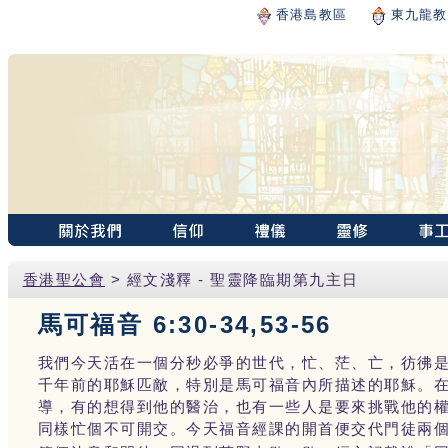
香港島教區
東九龍教
香港聖公會
> 經文淺釋 - 聖靈降臨期第九主日
馬可福音 6:30-34,53-56
我們今天活在一個分秒必爭的世代，忙、茫、亡，彷彿
千年前的耶穌匹敵，特別是馬可福音內所描述的耶穌。
導，有的想得到他的醫治，也有一些人是要來挑戰他的
同樣忙個不可開交。今天福音經課的開首便交代門徒兩