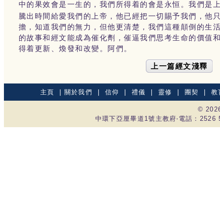
中的果效會是一生的，我們所得着的會是永恒。我們是
騰出時間給愛我們的上帝，他已經把一切賜予我們，他
擔，知道我們的無力，但他更清楚，我們這種顛倒的生
的故事和經文能成為催化劑，催逼我們思考生命的價值
得着更新、煥發和改變。阿們。
上一篇經文淺釋
主頁
|
關於我們
|
信仰
|
禮儀
|
靈修
|
團契
|
教
© 20
中環下亞厘畢道1號主教府‧電話：2526 535