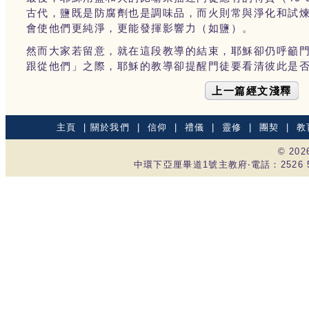
古代，鹽既是防腐劑也是調味品，而火則常與淨化和試
會使他們更純淨，更能發揮影響力（如鹽）。
然而大家若留意，就在這段教導的結束，耶穌卻仍呼籲
跟從他們」之際，耶穌的教導卻提醒門徒要看清彼此是
上一篇經文淺釋
主頁
|
關於我們
|
信仰
|
禮儀
|
靈修
|
團契
|
教
© 20
中環下亞厘畢道1號主教府‧電話：2526 535