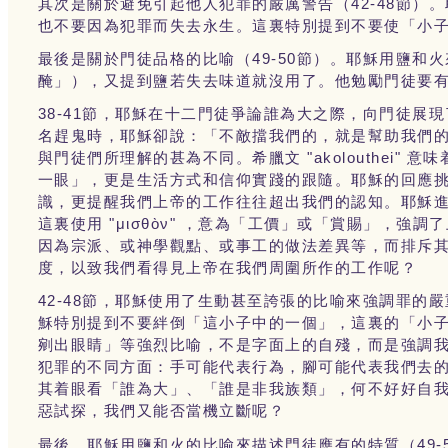
42-48
其次是關於避免引起他人犯罪的嚴厲警告（
節）。
也不要因為犯罪而失去永生。這裏特別提到不要使「小
49-50
最後是關於門徒品格的比喻（
節）。耶穌用鹽和火
醃」），又提到鹽若失去味道就沒用了。他勉勵門徒要
38-41
節，耶穌在十二門徒爭論誰為大之際，向門徒展現
名趕鬼時，耶穌卻說：「不敵擋我們的，就是幫助我們
"akolouthei"
與門徒們所理解的甚為不同。希臘文
意味
一眼」，更是生活方式和信仰實踐的跟隨。耶穌的回應
識，更提醒我們上帝的工作往往超出我們的認知。耶穌
"μισθὸν"
這裏使用
，意為「工價」或「賞賜」，強調了
因為宗派、或神學觀點、或事工的做法差異等，而排斥
度，以致我們看得見上帝在我們周圍所作的工作呢？
42-48
節，耶穌使用了生動甚至誇張的比喻來強調罪的嚴
穌特別提到不要絆倒「這小子中的一個」，這裏的「小
剜出眼睛」等強烈比喻，不是字面上的自殘，而是強調
犯罪的不同方面：手可能代表行為，腳可能代表我們去
其着眼看「誰為大」、「誰是非我族類」，何不好好自
惡試探，我們又能否當機立斷呢？
49-
最後，耶穌用鹽和火的比喻來描述門徒應有的特質（