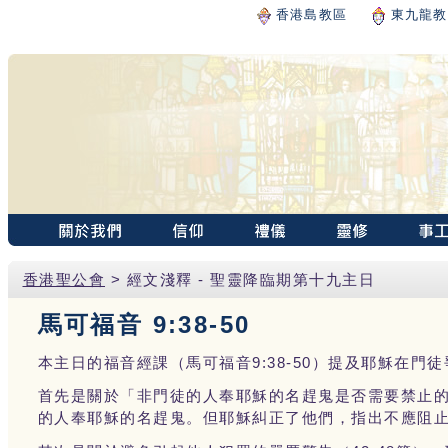
香港島教區
東九龍教
香港聖公會
> 經文淺釋 - 聖靈降臨期第十九主日
馬可福音 9:38-50
9:38-50
本主日的福音經課（馬可福音
）提及耶穌在門徒
首先是關於「非門徒的人奉耶穌的名趕鬼是否需要禁止
的人奉耶穌的名趕鬼。但耶穌糾正了他們，指出不應阻