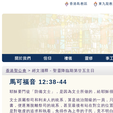
香港島教區
東九龍教
香港聖公會
> 經文淺釋 - 聖靈降臨期第廿五主日
馬可福音 12:38-44
耶穌要門徒「防備文士」，是因為文士所做的，給耶穌
文士原屬祭司和利未人的統系，算是統治階級的一員，
書，便逐漸脫離祭司的統系，甚至最後有站在對立的位
是對敬虔的追求和執着，免得作為上帝的子民，竟不明