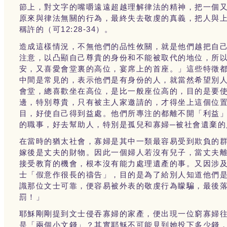
節上，對文字的嘴嚼遠遠超越理解律法的精神，把一個
原來與律法無關的行為，最終失去敬虔的真義，把人與
12:28-34
稱許的（可
）。
造成這樣情況，不無他們的品性攸關，就是他們越把自
注意，以凸顯自己尊貴的身份和不能被取代的地位，所
安，又喜愛會堂裏的高位，宴席上的首座。」這些特徵
中間是常見的，表示他們是有身份的人，就當然希望別
會堂，總喜歡坐在高位，是比一般座位高的，目的是要
邊，特別尊貴，只有被主人家邀請的，才得坐上這個位
目，好使自己得到益處。他們所專注的都離不開「利益
的職事，好去幫助人，特別是孤兒和寡婦─被社會遺棄的
在當時的猶太社會，寡婦是其中一類最容易受到欺負的
嫁後是丈夫的財物。因此一個婦人若沒有兒子，當丈夫
接受教育的機會，根本沒有能力處理遺產的事。又因涉
士「假意作很長的禱告」，目的是為了給別人知道他們
識那位文士可靠，便容易被外表的敬虔行為矇騙，最後
罰！」
耶穌剛剛提到文士侵吞寡婦的家產，便出現一位窮寡婦
是「兩個小文錢」？其實耶穌不可能見到她投下多少錢