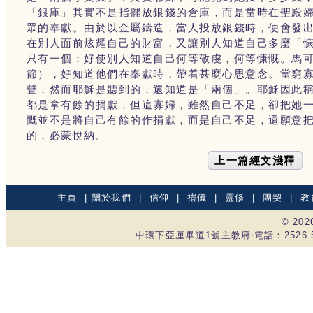
「銀庫」其實不是指擺放銀錢的倉庫，而是當時在聖殿
眾的奉獻。由於以金屬鑄造，當人投放銀錢時，便會發
在別人面前炫耀自己的財富，又讓別人知道自己多麼「
只有一個：好使別人知道自己何等敬虔，何等慷慨。馬
節），好知道他們在奉獻時，帶着甚麼心思意念。當窮
聲，然而耶穌是聽到的，還知道是「兩個」。耶穌因此
都是拿有餘的捐獻，但這寡婦，雖然自己不足，卻把她
慨並不是將自己有餘的作捐獻，而是自己不足，還願意
的，必蒙悅納。
上一篇經文淺釋
主頁
|
關於我們
|
信仰
|
禮儀
|
靈修
|
團契
|
教
© 20
中環下亞厘畢道1號主教府‧電話：2526 535