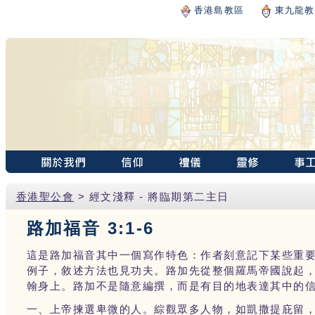
香港島教區
東九龍教
香港聖公會
> 經文淺釋 - 將臨期第二主日
路加福音 3:1-6
這是路加福音其中一個寫作特色：作者刻意記下某些重
例子，敘述方法也見功夫。路加先從整個羅馬帝國說起
翰身上。路加不是隨意編撰，而是有目的地表達其中的
一、上帝揀選卑微的人。綜觀眾多人物，如凱撒提庇留