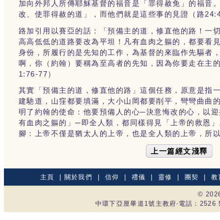
加向外邦人所傳耶穌基督的福音是「罪得赦免」的福音
24:
改、使罪得赦的道」，而他們就是這些事的見證（路
路加引用以賽亞的話：「預備主的道，修直他的路！一
高高低低的道路要改為平坦！凡有血肉之軀的，都要看
身份，所履行的是先知的工作，為基督的來臨作先驅者
啊，你（約翰）要稱為至高者的先知，因為你要走在主
1:76-77
）
其實「預備主的道，修直他的路」這個任務，原意是指
建馳道，山窪都要填滿，大小山岡都要削平，彎彎曲曲
明了約翰的使命：他要預備人的心─決意悔改的心，以
有血肉之軀的」─即全人類，都同樣得見「上帝的救恩
腳：上帝不僅是猶太人的上帝，也是全人類的上帝，所
上一篇經文淺釋
主頁
|
關於我們
|
信仰
|
禮儀
|
靈修
|
團契
|
教
© 20
中環下亞厘畢道1號主教府‧電話：2526 535