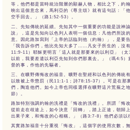
等，他們都是當時統治階層的顯赫人物，相比之下，約
映出這個意念來，馬利亞的《尊主頌》就有這句話：「
1:52-53
空手回去。」（路
）。
二、先知傳統的延續。先知其中一個重要的功能是說神
說」，這是先知向以色列人表明一個信息：凡他們所說
意。因此路加寫到「上帝的話臨到他（約翰）」，是要
「我告訴你們，他比先知大多了……凡女子所生的，沒
11:9-11
）耶穌更明言「這人就是那要來的以利亞」（太
4:5
以前，我要差遣以利亞先知到你們那裏去。」（瑪
）
督的事，作他的先驅者。
三、在曠野傳悔改的福音。曠野在聖經和以色列的傳統
11:1-1
78:15-37
以致被上帝懲罰（民
；詩
）。可是在那
們，陶造他們。如今上帝也同樣選擇在曠野這片荒蕪之
節）。
路加特別強調約翰的洗禮是「悔改的洗禮」。所謂「悔
從前走在歧途上，如今決意「回轉」，踏上正途，朝歸
3:7-8
出果子來，和悔改的心相稱。」（路
）他們必須以
其實路加福音十分重視「悔改」，這個字的使用次數，