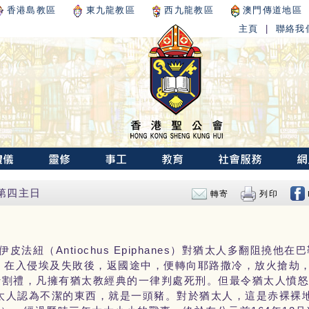
香港島教區
東九龍教區
西九龍教區
澳門傳道地區
主頁
|
聯絡我
期第四主日
轉寄
列印
Antiochus Epiphanes
伊皮法紐（
）對猶太人多翻阻撓他在巴
，在入侵埃及失敗後，返國途中，便轉向耶路撒冷，放火搶劫
行割禮，凡擁有猶太教經典的一律判處死刑。但最令猶太人憤
太人認為不潔的東西，就是一頭豬。對於猶太人，這是赤裸裸