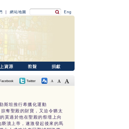
們
|
網站地圖
Eng
Facebook
Twitter
勒斯坦推行希臘化運動
，掠奪聖殿的財寶，又迫令猶太
怒的莫過於他在聖殿的祭壇上向
地褻瀆上帝，遂激發起後來的馬