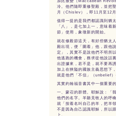
Maccabean Revol
加比叛變（
冷。他們隨即重修聖殿，並把
Chislev
11
12
月（
），即
月至
值得一提的是我們都認識到猶
「八」，是七加上一，意味着
節」使用，象徵新的開始。
就在修殿節這天，有好些猶太
殿出現，便「圍着」他，跟他
定」，其實不是說他們不明所
他逃跑的機會，務求從他說話
出證據來，若不是，就不要再
加上在狹隘的國族主義思想下
unbelief
就是他們「不信」（
）
其實約翰福音書其中一個重要
一、蒙召的群體。耶穌說：「
他們的名字。羊聽見牧人的呼
就「按着名叫自己的羊，把羊
不是因為自己認識耶穌，所以
上。