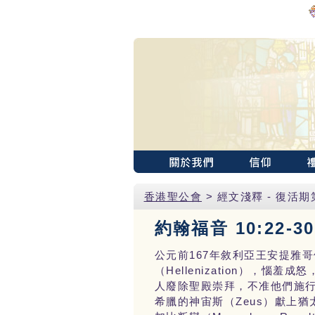
香港聖公會
> 經文淺釋 - 復活
約翰福音 10:22-30
167
公元前
年敘利亞王安提雅哥
Hellenization
（
），惱羞成怒
人廢除聖殿崇拜，不准他們施
Zeus
希臘的神宙斯（
）獻上猶