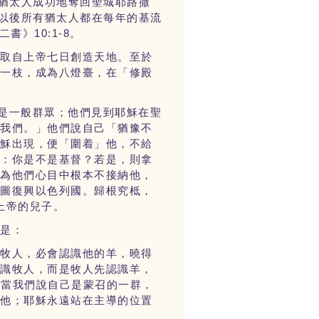
猶太人成功地奪回聖城耶路撒
以後所有猶太人都在每年的基流
10:1-8
二書》
。
，取自上帝七日創造天地。至於
加一枝，成為八燈臺，在「修殿
是一般群眾；他們見到耶穌在聖
訴我們。」他們說自己「猶豫不
耶穌出現，便「圍着」他，不給
答：你是不是基督？若是，則拿
因為他們心目中根本不接納他，
以圖復興以色列國。歸根究柢，
上帝的兒子。
們是：
好牧人，必會認識他的羊，曉得
認識牧人，而是牧人先認識羊，
。當我們說自己是蒙召的一群，
從他；耶穌永遠站在主導的位置