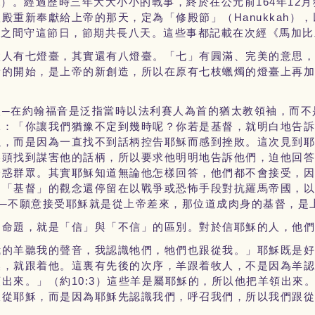
t
164
12
）。經過歷時三年大大小小的戰事，終於在公元前
年
月
Hanukkah
聖殿重新奉獻給上帝的那天，定為「修殿節」（
），
月之間守這節日，節期共長八天。這些事都記載在次經《馬加比
太人有七燈臺，其實還有八燈臺。「七」有圓滿、完美的意思
新的開始，是上帝的新創造，所以在原有七枝蠟燭的燈臺上再
人─在約翰福音是泛指當時以法利賽人為首的猶太教領袖，而不
說：「你讓我們猶豫不定到幾時呢？你若是基督，就明白地告
以，而是因為一直找不到話柄控告耶穌而感到挫敗。這次見到
裏頭找到謀害他的話柄，所以要求他明明地告訴他們，迫他回
誘惑群眾。其實耶穌知道無論他怎樣回答，他們都不會接受，
，「基督」的觀念還停留在以戰爭或恐怖手段對抗羅馬帝國，
─不願意接受耶穌就是從上帝差來，那位道成肉身的基督，是
的命題，就是「信」與「不信」的區別。對於信耶穌的人，他
我的羊聽我的聲音，我認識牠們，牠們也跟從我。」耶穌既是
喚，就跟着他。這裏有先後的次序，羊跟着牧人，不是因為羊
10:3
領出來。」（約
）這些羊是屬耶穌的，所以他把羊領出來
跟從耶穌，而是因為耶穌先認識我們，呼召我們，所以我們跟