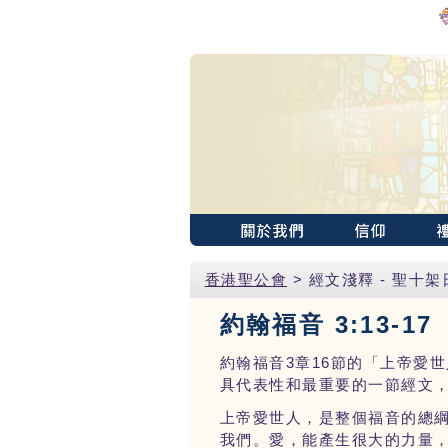
香港聖公會
> 經文淺釋 - 聖十架
約翰福音 3:13-17
3
16
約翰福音
章
節的「上帝愛世
具代表性和最重要的一節經文
上帝愛世人，是整個福音的總
我們。愛，能產生很大的力量