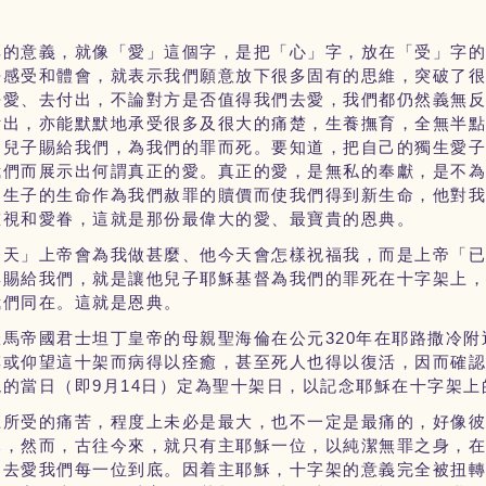
厚的意義，就像「愛」這個字，是把「心」字，放在「受」字
去感受和體會，就表示我們願意放下很多固有的思維，突破了
去愛、去付出，不論對方是否值得我們去愛，我們都仍然義無
付出，亦能默默地承受很多及很大的痛楚，生養撫育，全無半
的兒子賜給我們，為我們的罪而死。要知道，把自己的獨生愛
我們而展示出何謂真正的愛。真正的愛，是無私的奉獻，是不
獨生子的生命作為我們赦罪的贖價而使我們得到新生命，他對
重視和愛眷，這就是那份最偉大的愛、最寶貴的恩典。
今天」上帝會為我做甚麼、他今天會怎樣祝福我，而是上帝「
典賜給我們，就是讓他兒子耶穌基督為我們的罪死在十字架上
我們同在。這就是恩典。
320
羅馬帝國君士坦丁皇帝的母親聖海倫在公元
年在耶路撒冷附
摸或仰望這十架而病得以痊癒，甚至死人也得以復活，因而確
9
14
現的當日（即
月
日）定為聖十架日，以記念耶穌在十字架上
上所受的痛苦，程度上未必是最大，也不一定是最痛的，好像
穌，然而，古往今來，就只有主耶穌一位，以純潔無罪之身，
、去愛我們每一位到底。因着主耶穌，十字架的意義完全被扭