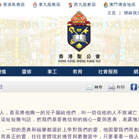
香港島教區
東九龍教區
西九龍教區
澳門傳道地區
主頁
|
聯絡我
日
轉寄
列印
人，甚至將他獨一的兒子賜給他們，叫一切信他的人不致滅亡
，這短短幾句話，把我們基督教信仰的核心─愛與恩典，表露無
綱，一切的恩典和福樂都源於上帝對我們的愛，他因愛我們而
，而真正的愛，往往更體現於痛苦與磨難當中，只要看看一個