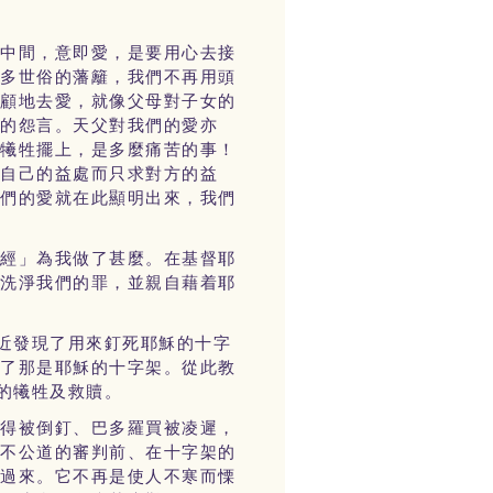
的中間，意即愛，是要用心去接
很多世俗的藩籬，我們不再用頭
反顧地去愛，就像父母對子女的
點的怨言。天父對我們的愛亦
子犧牲擺上，是多麼痛苦的事！
為自己的益處而只求對方的益
我們的愛就在此顯明出來，我們
已經」為我做了甚麼。在基督耶
，洗淨我們的罪，並親自藉着耶
近發現了用來釘死耶穌的十字
認了那是耶穌的十字架。從此教
的犧牲及救贖。
彼得被倒釘、巴多羅買被凌遲，
在不公道的審判前、在十字架的
轉過來。它不再是使人不寒而慄