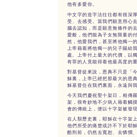
他有多愛你。
中文字的造字法往往都有很深
受、去感受。當我們願意用心
腦去認知，而是願意無條件的
愛般，他們能為子女無限量的
然，他愛我們，甚至將他獨一
上帝藉着將他獨一的兒子賜給
處。上帝付上最大的代價，以
有罪的人竟能得着他最高度的
對基督徒來說，恩典不只是「
穌裏，上帝已經把那最大的恩
穌基督住在我們裏面，永遠與
今天我們慶祝聖十架日，相傳
架，很奇妙地不少病人藉着觸
會的傳統上，便以十字架被發
在人類歷史裏，耶穌在十字架
他們所受的痛楚或許不下於耶
酷刑前，仍然去寬恕、去憐憫