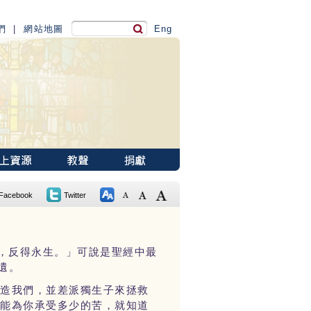
們
|
網站地圖
Eng
Facebook
Twitter
，反得永生。」可說是聖經中最
遺。
創造我們，並差派獨生子來拯救
人能為你承受多少的苦，就知道